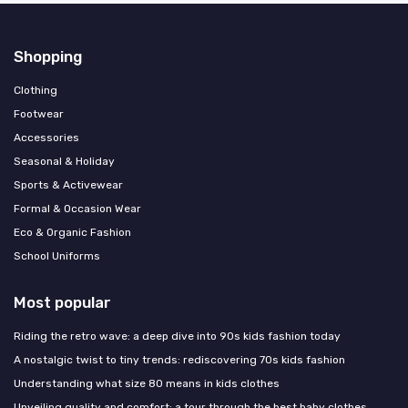
Shopping
Clothing
Footwear
Accessories
Seasonal & Holiday
Sports & Activewear
Formal & Occasion Wear
Eco & Organic Fashion
School Uniforms
Most popular
Riding the retro wave: a deep dive into 90s kids fashion today
A nostalgic twist to tiny trends: rediscovering 70s kids fashion
Understanding what size 80 means in kids clothes
Unveiling quality and comfort: a tour through the best baby clothes