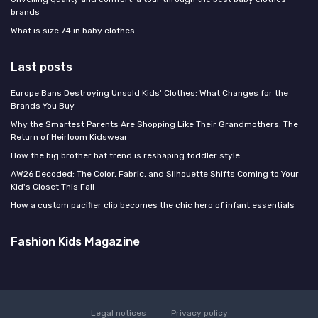
brands
What is size 74 in baby clothes
Last posts
Europe Bans Destroying Unsold Kids' Clothes: What Changes for the
Brands You Buy
Why the Smartest Parents Are Shopping Like Their Grandmothers: The
Return of Heirloom Kidswear
How the big brother hat trend is reshaping toddler style
AW26 Decoded: The Color, Fabric, and Silhouette Shifts Coming to Your
Kid's Closet This Fall
How a custom pacifier clip becomes the chic hero of infant essentials
Fashion Kids Magazine
Legal notices
Privacy policy