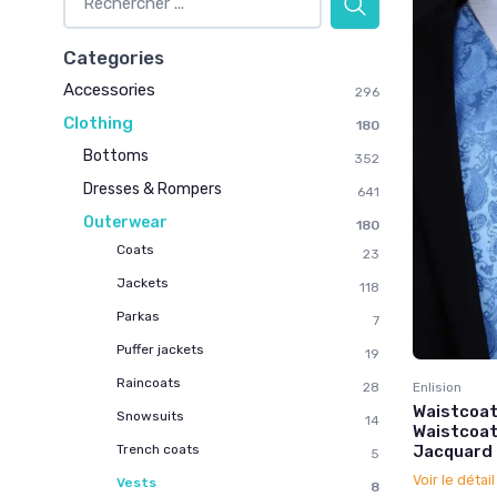
Categories
Accessories
296
Clothing
180
Bottoms
352
Dresses & Rompers
641
Outerwear
180
Coats
23
Jackets
118
Parkas
7
Puffer jackets
19
Raincoats
Enlision
28
Waistcoat
Snowsuits
14
Waistcoat
Jacquard P
Trench coats
5
Voir le détai
Vests
8