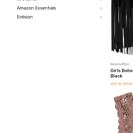
Amazon Essentials
1
Enlision
1
Noomelfish
Girls Boho
Black
Voir le détai