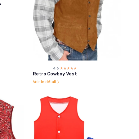
s
4.6
☆☆☆☆☆
★★★★★
Retro Cowboy Vest
Voir le détail