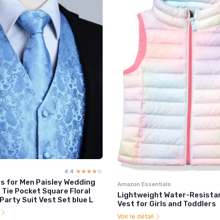
4.4
☆☆☆☆☆
★★★★★
s for Men Paisley Wedding
Amazon Essentials
 Tie Pocket Square Floral
Lightweight Water-Resistan
arty Suit Vest Set blue L
Vest for Girls and Toddlers
l
Voir le détail